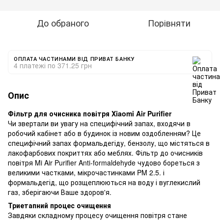
До обраного
Порівняти
ОПЛАТА ЧАСТИНАМИ ВІД ПРИВАТ БАНКУ
4 платежі по 371.25 грн
Опис
Фільтр для очисника повітря Xiaomi Air Purifier
Чи звертали ви увагу на специфічний запах, входячи в
робочий кабінет або в будинок із новим оздобленням? Це
специфічний запах формальдегіду, бензолу, що містяться в
лакофарбових покриттях або меблях. Фільтр до очисників
повітря Mi Air Purifier Anti-formaldehyde чудово бореться з
великими частками, мікрочастинками PM 2.5. і
формальдегід, що розщеплюються на воду і вуглекислий
газ, зберігаючи Ваше здоров'я.
Триетапний процес очищення
Завдяки складному процесу очищення повітря стане