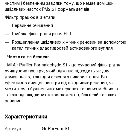
чистим і безпечним завдяки тому, що немає домішок
шкідливих часток PM2.5 і формальдегідів.
Фільтр працює в 3 етапи:
Первинне очищення
Глибока фільтрація рівня H11
Розщеплення шкідливих хімічних речовин за допомогою
каталітичних властивостей активованого вугілля
Чистота та безпека
Mi Air Purifier Formaldehyde S1 - це сучасний фільтр для
очищувача повітря, який відмінно підходить як для
домашнього, так і для офісного використання. Він
ефективно очищає повітря від шкідливих речовин, які
містяться в будівельних матеріалах та нових меблях, а
також від шкідливих мікроелементів, бактерій та інших
речовин.
Характеристики
Артикул
Gr-PurFormS1