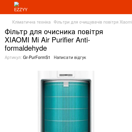
Кліматична техніка
Фільтри для очищувачів повітря Xiaom
Фільтр для очисника повітря
XIAOMI Mi Air Purifier Anti-
formaldehyde
Артикул:
Gr-PurFormS1
Написати відгук