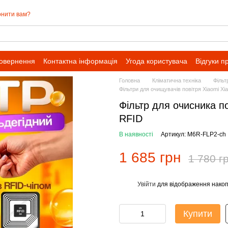
нити вам?
повернення
Контактна інформація
Угода користувача
Відгуки п
івпраці для оптових замовлень
Головна
Кліматична техніка
Фільт
Фільтри для очищувачів повітря Xiaomi Xi
Фільтр для очисника по
RFID
В наявності
Артикул: M6R-FLP2-ch
1 685 грн
1 780 г
Увійти
для відображення накоп
%
Купити