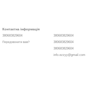
Контактна інформація
380683829604
380683829604
380683829604
Передзвонити вам?
380683829604
info.ezzyy@gmail.com