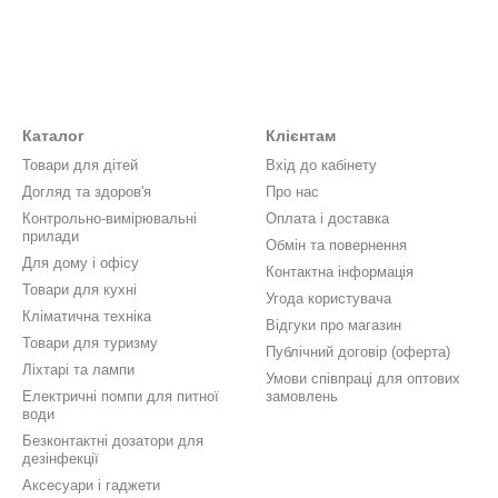
Каталог
Клієнтам
Товари для дітей
Вхід до кабінету
Догляд та здоров'я
Про нас
Контрольно-вимірювальні
Оплата і доставка
прилади
Обмін та повернення
Для дому і офісу
Контактна інформація
Товари для кухні
Угода користувача
Кліматична техніка
Відгуки про магазин
Товари для туризму
Публічний договір (оферта)
Ліхтарі та лампи
Умови співпраці для оптових
Електричні помпи для питної
замовлень
води
Безконтактні дозатори для
дезінфекції
Аксесуари і гаджети