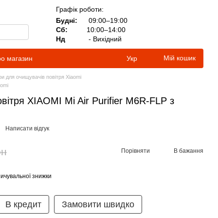
Графік роботи:
Будні:
09:00–19:00
Сб:
10:00–14:00
Нд
- Вихідний
Мій кошик
ро магазин
Укр
ри для очищувачів повітря Xiaomi
aomi
вітря XIAOMI Mi Air Purifier M6R-FLP з
Написати відгук
рн
Порівняти
В бажання
ичувальної знижки
В кредит
Замовити швидко