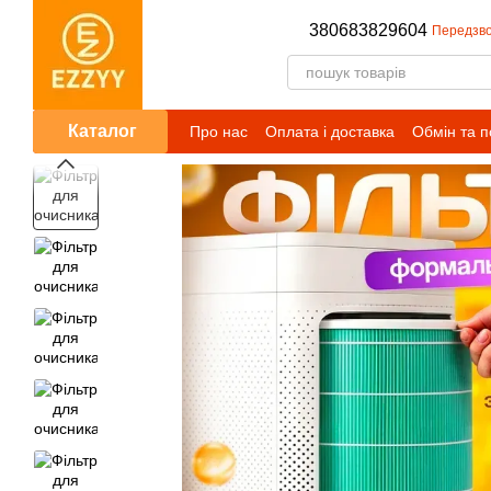
Перейти до основного контенту
380683829604
Передзво
Каталог
Про нас
Оплата і доставка
Обмін та 
Публічний договір (оферта)
Умови сп