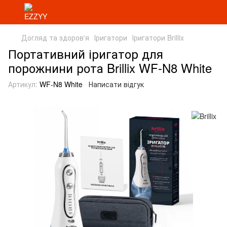
Догляд та здоров'я
Іригатори
Іригатори Brillix
Портативний іригатор для
порожнини рота Brillix WF-N8 White
Артикул:
WF-N8 White
Написати відгук