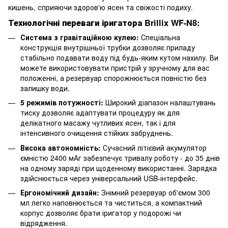
кишень, сприяючи здоров'ю ясен та свіжості подиху.
Технологічні переваги іригатора
Brillix WF-N8
:
Система з гравітаційною кулею:
Спеціальна
конструкція внутрішньої трубки дозволяє приладу
стабільно подавати воду під будь-яким кутом нахилу. Ви
можете використовувати пристрій у зручному для вас
положенні, а резервуар спорожнюється повністю без
залишку води.
5 режимів потужності:
Широкий діапазон налаштувань
тиску дозволяє адаптувати процедуру як для
делікатного масажу чутливих ясен, так і для
інтенсивного очищення стійких забруднень.
Висока автономність:
Сучасний літієвий акумулятор
ємністю 2400 мАг забезпечує тривалу роботу - до 35 днів
на одному заряді при щоденному використанні. Зарядка
здійснюється через універсальний USB-інтерфейс.
Ергономічний дизайн:
Знімний резервуар об'ємом 300
мл легко наповнюється та чиститься, а компактний
корпус дозволяє брати іригатор у подорожі чи
відрядження.