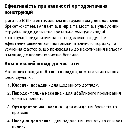
Ефективність при наявності ортодонтичних
конструкцій
Іригатор Brillix є оптимальним інструментом для власників
брекет-систем, імплантів, вінірів та мостів
. Пульсуючий
струмінь води делікатно і ретельно очищує складні
конструкції, видаляючи наліт з-під замків та дуг. Це
ефективне рішення для підтримки гігієнічного порядку та
усунення факторів, що призводять до накопичення нальоту
в місцях, де класична чистка безсила.
Комплексний підхід до чистоти
У комплект входять
6 типів насадок
, кожна з яких виконує
свою функцію:
Класичні насадки
- для щоденного догляду.
Пародонтальна насадка
- для дбайливого промивання
ясенних кишень.
Ортодонтальна насадка
- для очищення брекетів та
протезів.
Насадка для язика
- для видалення нальоту та свіжості
подиху.