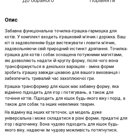
Опис
Забавна функціональна точилка-іграшка-гармошка для
котів. У комплект входить іграшковий м'ячик і доріжка. Ваш
кіт із задоволенням буде вистежувати і ловити м'ячик,
задовольняючи свій природний інстинкт дряпання. Точилка-
іграшка для котів і собак оснащена потужними магнітами,
які дозволяють надати їй круглу форму, після чого вона
трансформується в декількох варіаціях - зміна форми
зробить іграшку завжди цікавою для вашого вихованця і
забезпечить тривалий час захоплюючої гри.
Іграшка-трансформер для кішок має забавну форму, яка
відмінно підходить для ігор і потягувань, а також для
точіння кігтів. Підходить для кішок будь-якого віку і порід, а
також для собак та інших невеликих тварин.
На відміну від інших кігтеточок, ця модель дуже
універсальна і може складатися в різні форми, придатні для
ігор і відпочинку. Вона чудово підходить для кішок будь-
якого віку, надаючи їм чудову можливість потягнутися,