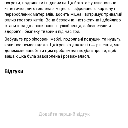
пограти, подряпати і відпочити. Ця багатофункціональна
кігтеточка, виготовлена з міцного гофрованого картону і
перероблених матеріалів, досить міцна і витримує тривалий
вплив гострих кігтів. Вона безпечна, нетоксична і дбайливо
ставиться до лапок вашого улюбленця, забезпечуючи
здоров'я і безпеку тварини під час гри.
Забудьте про зіпсовані меблі, подряпані подушки та нудьгу,
коли вас немає вдома. Ця іграшка для котів — рішення, яке
допоможе запобігти цим проблемам і подбає про те, щоб
ваша кішка була задоволена і розважалася.
Відгуки
Додайте перший відгук