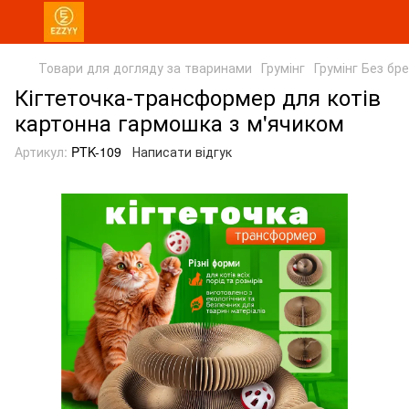
Товари для догляду за тваринами
Грумінг
Грумінг Без бр
Кігтеточка-трансформер для котів
картонна гармошка з м'ячиком
Артикул:
PTK-109
Написати відгук