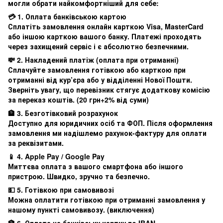
могли обрати найкомфортніший для себе:
💳 1. Оплата банківською картою
Сплатіть замовлення онлайн карткою Visa, MasterCard
або іншою карткою вашого банку. Платежі проходять
через захищений сервіс і є абсолютно безпечними.
💸 2. Накладений платіж (оплата при отриманні)
Сплачуйте замовлення готівкою або карткою при
отриманні від кур’єра або у відділенні Нової Пошти.
Зверніть увагу, що перевізник стягує додаткову комісію
за переказ коштів. (20 грн+2% від суми)
🏦 3. Безготівковий розрахунок
Доступно для юридичних осіб та ФОП. Після оформлення
замовлення ми надішлемо рахунок-фактуру для оплати
за реквізитами.
📱 4. Apple Pay / Google Pay
Миттєва оплата з вашого смартфона або іншого
пристрою. Швидко, зручно та безпечно.
💵 5. Готівкою при самовивозі
Можна оплатити готівкою при отриманні замовлення у
нашому пункті самовивозу. (виключення)
🏦 6. Оплата на банківську картку по IBAN