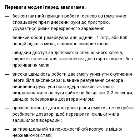
Переваги моделі перед аналогами:
безконтактний принцип роботи: сенсор автоматично
спрацьовує при піднесенні руки до пристрою,
усувається ризик перехресного зараження;
великий обсяг резервуара для рідини - 1 літр, або 650
порцій рідкого мила, економне використання;
швидкий доступ за допомогою спеціального ключа,
широке горлечко для наповнення дозатора швидко і без
проливання мила;
висока швидкість роботи дає змогу уникнути скупчення
черги біля диспенсера: швидке реагування сенсора
виявлення руху, уся процедура безконтактного
видавання мила на руки займе не більш ніж 2-3 секунди,
швидка перезарядка дозатора милом;
прозоре віконце для контролю рівня вмісту - не потрібно
розбирати дозатор, щоб перевірити, скільки мила
залишилося всередині;
антивандальний та пожежостійкий корпус із міцної
нержавіючої сталі;