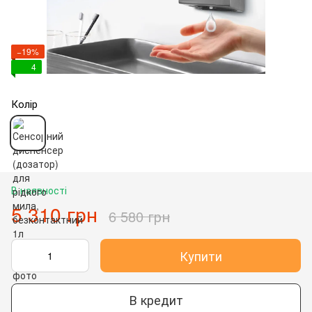
−19%
4
Колір
В наявності
5 310 грн
6 580 грн
Купити
В кредит