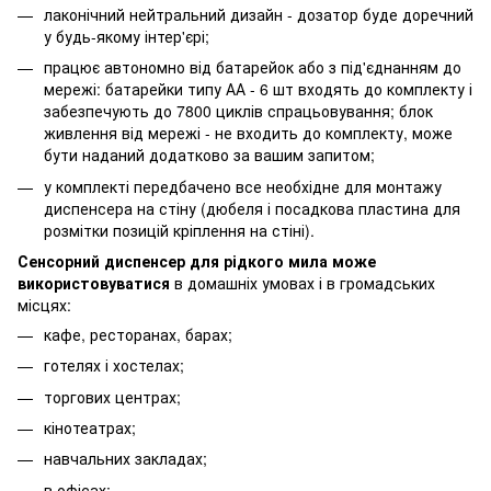
лаконічний нейтральний дизайн - дозатор буде доречний
у будь-якому інтер'єрі;
працює автономно від батарейок або з під'єднанням до
мережі: батарейки типу АА - 6 шт входять до комплекту і
забезпечують до 7800 циклів спрацьовування; блок
живлення від мережі - не входить до комплекту, може
бути наданий додатково за вашим запитом;
у комплекті передбачено все необхідне для монтажу
диспенсера на стіну (дюбеля і посадкова пластина для
розмітки позицій кріплення на стіні).
Сенсорний диспенсер для рідкого мила може
використовуватися
в домашніх умовах і в громадських
місцях:
кафе, ресторанах, барах;
готелях і хостелах;
торгових центрах;
кінотеатрах;
навчальних закладах;
в офісах;