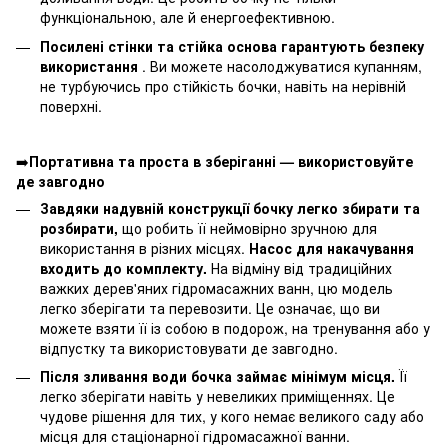
функціональною, але й енергоефективною.
Посилені стінки та стійка основа гарантують безпеку
використання
. Ви можете насолоджуватися купанням,
не турбуючись про стійкість бочки, навіть на нерівній
поверхні.
➡️
Портативна та проста в зберіганні — використовуйте
де завгодно
Завдяки надувній конструкції бочку легко збирати та
розбирати
,
що робить її неймовірно зручною для
використання в різних місцях.
Насос для накачування
входить до комплекту.
На відміну від традиційних
важких дерев'яних гідромасажних ванн, цю модель
легко зберігати та перевозити. Це означає, що ви
можете взяти її із собою в подорож, на тренування або у
відпустку та використовувати де завгодно.
Після зливання води бочка займає мінімум місця.
Її
легко зберігати навіть у невеликих приміщеннях. Це
чудове рішення для тих, у кого немає великого саду або
місця для стаціонарної гідромасажної ванни.