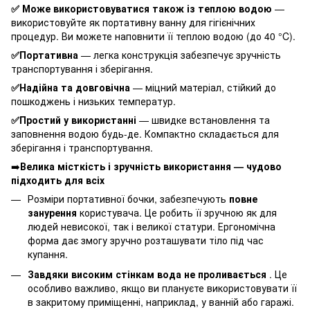
✅ Може використовуватися також із теплою водою
—
використовуйте як портативну ванну для гігієнічних
процедур. Ви можете наповнити її теплою водою (до 40 °C).
✅Портативна
— легка конструкція забезпечує зручність
транспортування і зберігання.
✅Надійна та довговічна
— міцний матеріал, стійкий до
пошкоджень і низьких температур.
✅Простий у використанні
— швидке встановлення та
заповнення водою будь-де. Компактно складається для
зберігання і транспортування.
➡️
Велика місткість і зручність використання — чудово
підходить для всіх
Розміри портативної бочки, забезпечують
повне
занурення
користувача. Це робить її зручною як для
людей невисокої, так і великої статури. Ергономічна
форма дає змогу зручно розташувати тіло під час
купання.
Завдяки високим стінкам вода не проливається
. Це
особливо важливо, якщо ви плануєте використовувати її
в закритому приміщенні, наприклад, у ванній або гаражі.