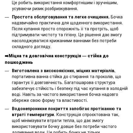
Це робить використання комфортнішим і зручнішим,
усуваючи ризик розбризкування.
Простота обслуговування та легке очищення.
Бочка
надзвичайно практична для щоденного використання.
Після купання просто спорожніть її та протріть, щоб
підтримувати чистоту та гігієну. Це рішення дає змогу
насолоджуватися крижаними ваннами без потреби
складного догляду.
➡️
Міцна та довговічна конструкція — стійка до
пошкоджень
Виготовлена з високоякісних, міцних матеріалів
,
портативна ванна стійка до стирання та проколів, що
гарантує її довговічність. Багатошарова структура
забезпечує стійкість і безпеку під час купання в холодній
воді. Навіть за частого використання бочка надовго
збереже свою форму та властивості.
Водонепроникне покриття запобігає протіканню та
втраті температури
. Конструкція спроєктована так,
щоб мінімізувати втрати тепла, що дає змогу
використовувати бочку довше без потреби частого
доливання води. Це робить бочку не тільки