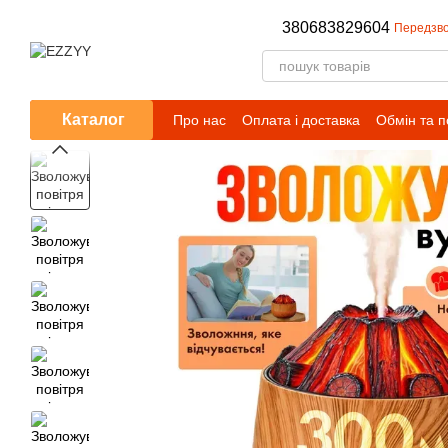
Перейти до основного контенту
380683829604
Передзво
Каталог
Про нас
Оплата і доставка
Обмін та 
Публічний договір (оферта)
Умови сп