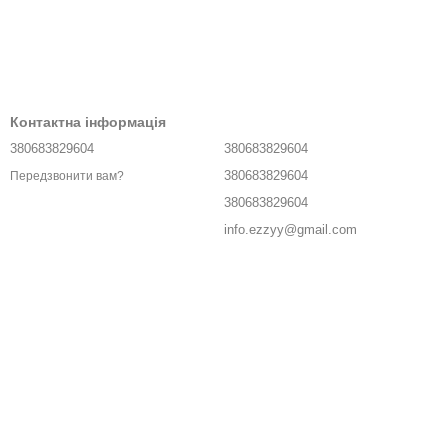
Контактна інформація
380683829604
380683829604
380683829604
Передзвонити вам?
380683829604
info.ezzyy@gmail.com