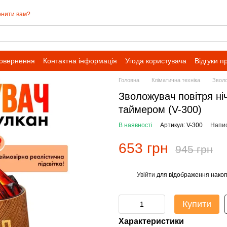
нити вам?
повернення
Контактна інформація
Угода користувача
Відгуки п
івпраці для оптових замовлень
Головна
Кліматична техніка
Зволо
Зволожувач повітря ні
таймером (V-300)
В наявності
Артикул: V-300
Напис
653 грн
945 грн
Увійти
для відображення накоп
%
Купити
Характеристики