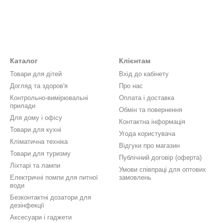
Каталог
Клієнтам
Товари для дітей
Вхід до кабінету
Догляд та здоров'я
Про нас
Контрольно-вимірювальні
Оплата і доставка
прилади
Обмін та повернення
Для дому і офісу
Контактна інформація
Товари для кухні
Угода користувача
Кліматична техніка
Відгуки про магазин
Товари для туризму
Публічний договір (оферта)
Ліхтарі та лампи
Умови співпраці для оптових
Електричні помпи для питної
замовлень
води
Безконтактні дозатори для
дезінфекції
Аксесуари і гаджети