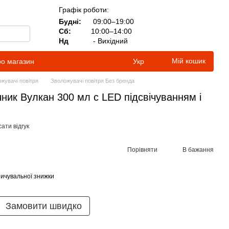
Графік роботи:
Будні:
09:00–19:00
Сб:
10:00–14:00
Нд
- Вихідний
Мій кошик
ро магазин
Укр
жувачі повітря
Зволожувачі повітря Без бренда
чник Вулкан 300 мл с LED підсвічуванням і
ати відгук
Порівняти
В бажання
ичувальної знижки
Замовити швидко