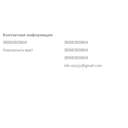
Контактная информация
380683829604
380683829604
380683829604
Перезвонить вам?
380683829604
info.ezzyy@gmail.com