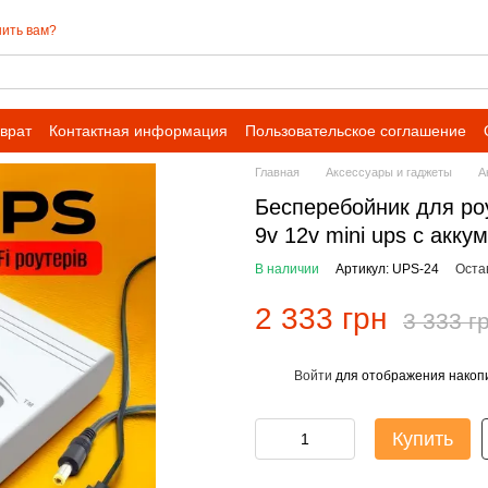
ить вам?
врат
Контактная информация
Пользовательское соглашение
 сотрудничества для оптовых заказов
Главная
Аксессуары и гаджеты
А
Бесперебойник для роу
9v 12v mini ups с акк
В наличии
Артикул: UPS-24
Оста
2 333 грн
3 333 г
Войти
для отображения накопи
%
Купить