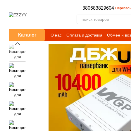
Перейти к основному контенту
380683829604
Перезвон
Каталог
О нас
Оплата и доставка
Обмен и воз
Публичный договор (оферта)
Условия