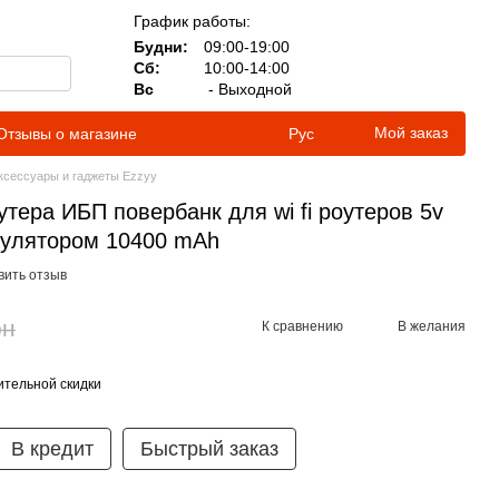
График работы:
Будни:
09:00-19:00
Сб:
10:00-14:00
Вс
- Выходной
Мой заказ
Отзывы о магазине
Рус
ксессуары и гаджеты Ezzyy
тера ИБП повербанк для wi fi роутеров 5v
умулятором 10400 mAh
вить отзыв
рн
К сравнению
В желания
тельной скидки
В кредит
Быстрый заказ