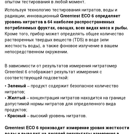
опытом тестирования в любой момент.
Используя технологию тестирования нитратов, воды и
радиации, инновационный
Greentest ECO 6 определяет
уровень нитратов в 64 наиболее распространенных
потребляемых фруктах, овощах, всех видах мяса и рыбы.
Кроме того, прибор может определять общее количество
растворенных твердых веществ (TDS) в воде (или
жесткость воды), а также фоновое излучение в вашем
непосредственном окружении.
В зависимости от результатов измерения нитратомер
Greentest 6 отображает результат измерения с
соответствующей подсветкой:
•
Зеленый
– продукт содержит безопасное количество
нитратов;
•
Желтый
– концентрация нитратов находится на границе
допустимой нормы нитратов для определенного вида
продуктов;
•
Красный
– высокий уровень нитратов.
Greentest
ECO
6
производит измерение уровня жесткости
воды и выводит на дисплей результаты измерения в