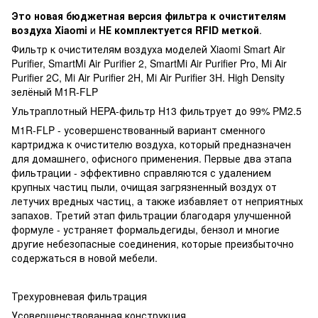
Это новая бюджетная версия фильтра к очистителям
воздуха Xiaomi
и
НЕ комплектуется RFID меткой
.
Фильтр к очистителям воздуха моделей Xiaomi Smart Air
Purifier, SmartMi Air Purifier 2, SmartMi Air Purifier Pro, Mi Air
Purifier 2C, Mi Air Purifier 2H, Mi Air Purifier 3H. High Density
зелёный M1R-FLP
Ультраплотный HEPA-фильтр H13 фильтрует до 99% PM2.5
M1R-FLP - усовершенствованный вариант сменного
картриджа к очистителю воздуха, который предназначен
для домашнего, офисного применения. Первые два этапа
фильтрации - эффективно справляются с удалением
крупных частиц пыли, очищая загрязненный воздух от
летучих вредных частиц, а также избавляет от неприятных
запахов. Третий этап фильтрации благодаря улучшенной
формуле - устраняет формальдегиды, бензол и многие
другие небезопасные соединения, которые преизбыточно
содержаться в новой мебели.
Трехуровневая фильтрация
Усовершенствованная конструкция