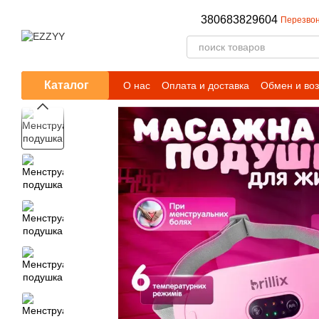
Перейти к основному контенту
380683829604
Перезвон
Каталог
О нас
Оплата и доставка
Обмен и воз
Публичный договор (оферта)
Условия