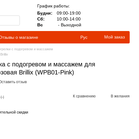
График работы:
Будни:
09:00-19:00
Сб:
10:00-14:00
Вс
- Выходной
Мой заказ
Отзывы о магазине
Рус
грелки с подогревом и массажем
illix
а с подогревом и массажем для
овая Brillix (WPB01-Pink)
Оставить отзыв
рн
К сравнению
В желания
тельной скидки