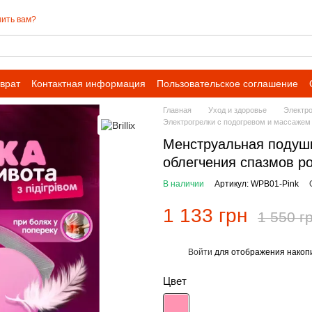
ить вам?
врат
Контактная информация
Пользовательское соглашение
 сотрудничества для оптовых заказов
Главная
Уход и здоровье
Электро
Электрогрелки с подогревом и массажем Br
Менструальная подушк
облегчения спазмов роз
В наличии
Артикул: WPB01-Pink
1 133 грн
1 550 г
Войти
для отображения накопи
%
Цвет