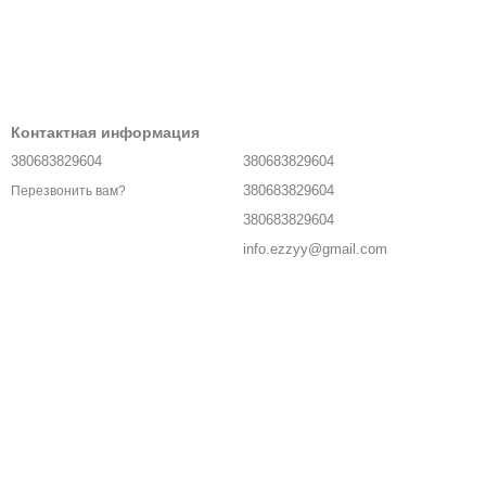
Контактная информация
380683829604
380683829604
380683829604
Перезвонить вам?
380683829604
info.ezzyy@gmail.com